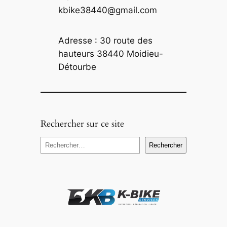
kbike38440@gmail.com
Adresse : 30 route des
hauteurs 38440 Moidieu-
Détourbe
Rechercher sur ce site
R
Rechercher
e
c
h
e
r
c